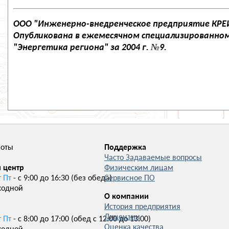
ООО "Инженерно-внедренческое предприятие КРЕ
Опубликована в ежемесячном специализированно
"Энергетика региона" за 2004 г. №9.
боты
Поддержка
Часто Задаваемые вопросы
 центр
Физическим лицам
т Пт
- с 9:00 до 16:30 (без обеда)
Сервисное ПО
ходной
О компании
История предприятия
Лицензии
т Пт
- с 8:00 до 17:00 (обед с 12:00 до 13:00)
Оценка качества