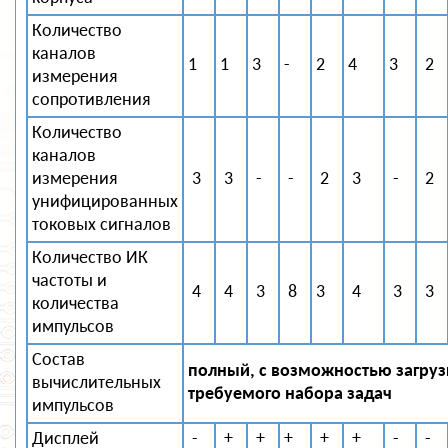
Количество
каналов
1
1
3
-
2
4
3
2
измерения
сопротивления
Количество
каналов
измерения
3
3
-
-
2
3
-
2
унифицированных
токовых сигналов
Количество ИК
частоты и
4
4
3
8
3
4
3
3
количества
импульсов
Состав
полный, с возможностью загруз
вычислительных
требуемого набора задач
импульсов
Дисплей
-
+
+
+
+
+
-
-