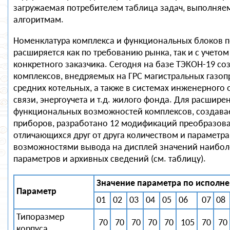
загружаемая потребителем таблица задач, выполняе
алгоритмам.
Номенклатура комплекса и функциональных блоков 
расширяется как по требованию рынка, так и с учетом
конкретного заказчика. Сегодня на базе ТЭКОН-19 со
комплексов, внедряемых на ГРС магистральных газоп
средних котельных, а также в системах инженерного
связи, энергоучета и т.д. жилого фонда. Для расшире
функциональных возможностей комплексов, создавае
приборов, разработано 12 модификаций преобразова
отличающихся друг от друга количеством и параметра
возможностями вывода на дисплей значений наибол
параметров и архивных сведений (см. таблицу).
Значение параметра по исполн
Параметр
01
02
03
04
05
06
07
08
Типоразмер
70
70
70
70
70
105
70
70
корпуса