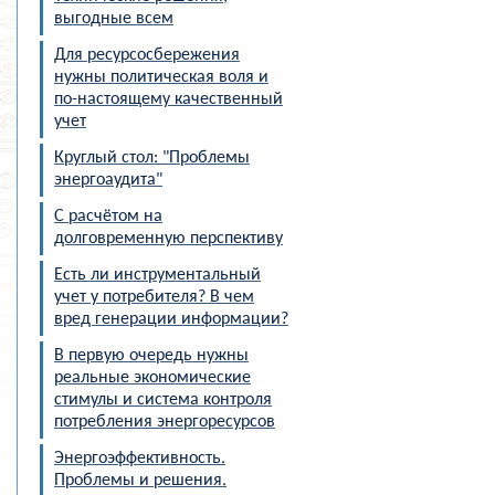
НОВОСТИ
выгодные всем
О КОМПАНИИ
Для ресурсосбережения
нужны политическая воля и
по-настоящему качественный
учет
Круглый стол: "Проблемы
энергоаудита"
С расчётом на
долговременную перспективу
Есть ли инструментальный
учет у потребителя? В чем
вред генерации информации?
В первую очередь нужны
реальные экономические
стимулы и система контроля
потребления энергоресурсов
Энергоэффективность.
Проблемы и решения.