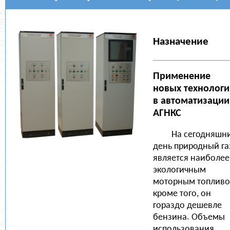
НОВОСТИ
О КОМПАНИИ
Назначение
Применение
новых технологи
в автоматизации
АГНКС
На сегодняшн
день природный га
является наиболее
экологичным
моторным топливо
кроме того, он
гораздо дешевле
бензина. Объемы
использования