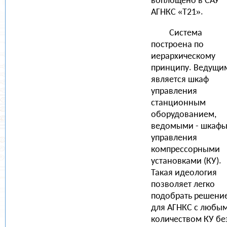
воплощено в САУ
АГНКС «Т21».
Система
построена по
иерархическому
принципу. Ведущи
является шкаф
управления
станционным
оборудованием,
ведомыми - шкаф
управления
компрессорными
установками (КУ).
Такая идеология
позволяет легко
подобрать решени
для АГНКС с любы
количеством КУ бе