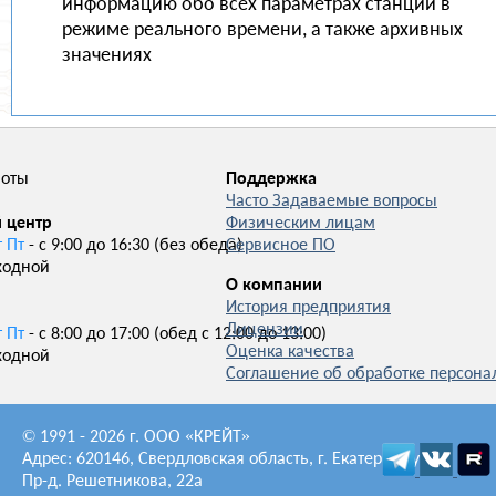
информацию обо всех параметрах станции в
режиме реального времени, а также архивных
значениях
боты
Поддержка
Часто Задаваемые вопросы
 центр
Физическим лицам
т Пт
- с 9:00 до 16:30 (без обеда)
Сервисное ПО
ходной
О компании
История предприятия
Лицензии
т Пт
- с 8:00 до 17:00 (обед с 12:00 до 13:00)
Оценка качества
ходной
Соглашение об обработке персон
© 1991 - 2026 г. ООО «КРЕЙТ»
Адрес: 620146, Свердловская область, г. Екатеринбург,
Пр-д. Решетникова, 22а