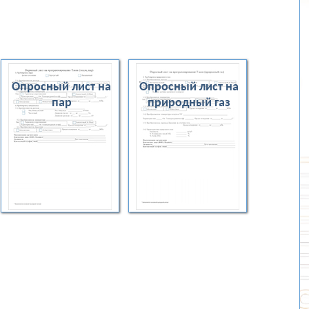
Опросный лист на
Опросный лист на
пар
природный газ