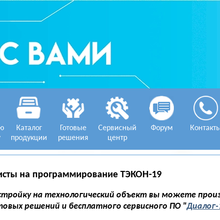
ую
Каталог
Готовые
Сервисный
Форум
Контакт
у
продукции
решения
центр
исты на программирование ТЭКОН-19
стройку на технологический объект вы можете прои
товых решений и бесплатного сервисного ПО "
Диалог-