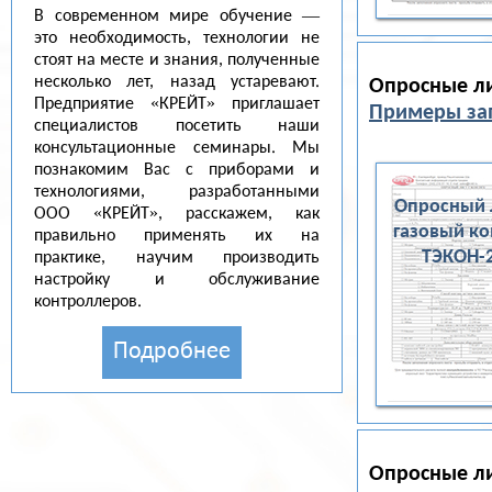
В современном мире обучение —
это необходимость, технологии не
стоят на месте и знания, полученные
несколько лет, назад устаревают.
Опросные ли
Предприятие «КРЕЙТ» приглашает
Примеры зап
специалистов посетить наши
консультационные семинары. Мы
познакомим Вас с приборами и
технологиями, разработанными
Опросный 
ООО «КРЕЙТ», расскажем, как
газовый к
правильно применять их на
ТЭКОН-
практике, научим производить
настройку и обслуживание
контроллеров.
Подробнее
Опросные ли