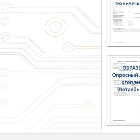
техническ
ОБРАЗ
Опросный 
отопле
(потреби