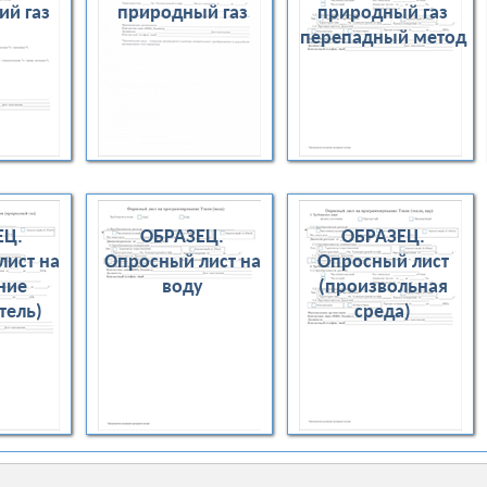
ий газ
природный газ
природный газ
перепадный метод
ЕЦ.
ОБРАЗЕЦ.
ОБРАЗЕЦ.
лист на
Опросный лист на
Опросный лист
ние
воду
(произвольная
тель)
среда)