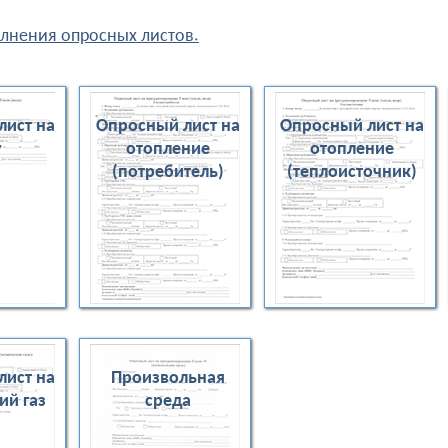
лнения опросных листов.
лист на
Опросный лист на
Опросный лист на
у
отопление
отопление
(потребитель)
(теплоисточник)
лист на
Произвольная
ий газ
среда