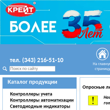
тел. (343) 216-51-10
На главн
страниц
Каталог продукции
Опросные л
Контроллеры учета
На
Контроллеры автоматизации
го
Светодиодные индикаторы