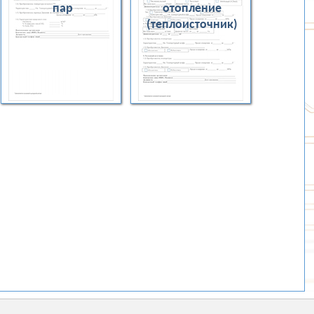
пар
отопление
(теплоисточник)