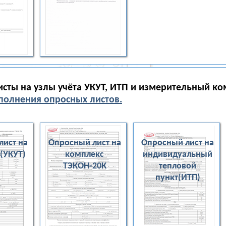
сты на узлы учёта УКУТ, ИТП и измерительный к
олнения опросных листов.
лист на
Опросный лист на
Опросный лист на
 (УКУТ)
комплекс
индивидуальный
ТЭКОН-20К
тепловой
пункт(ИТП)