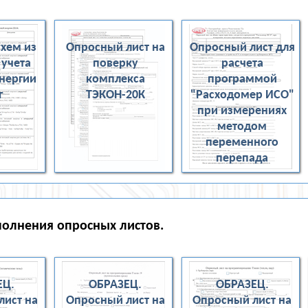
схем из
Опросный лист на
Опросный лист для
 учета
поверку
расчета
энергии
комплекса
программой
г
ТЭКОН-20К
"Расходомер ИСО"
при измерениях
методом
переменного
перепада
олнения опросных листов.
ЕЦ.
ОБРАЗЕЦ.
ОБРАЗЕЦ.
лист на
Опросный лист на
Опросный лист на