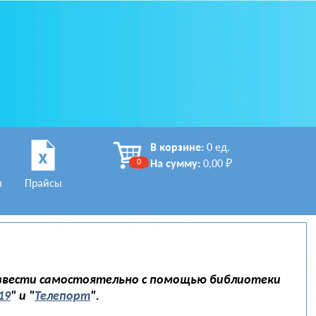
В корзине:
0 ед.
0
На сумму:
0,00 ₽
ы
Прайсы
звести самостоятельно с помощью библиотеки
19
" и "
Телепорт
".