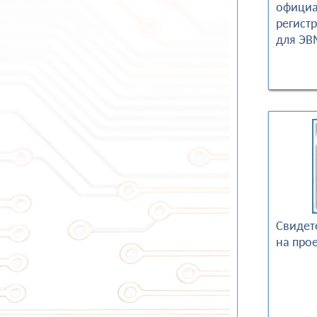
офици
регист
для ЭВ
Свидет
на про