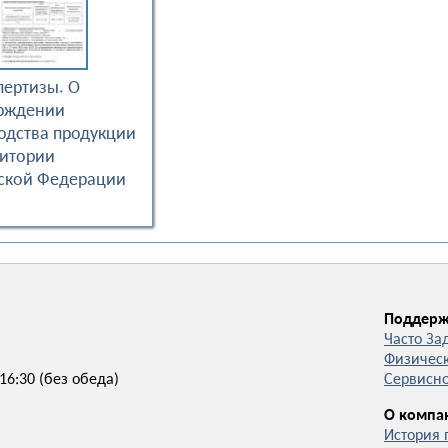
пертизы. О
рждении
одства продукции
ритории
ской Федерации
Поддерж
Часто За
Физичес
 16:30 (без обеда)
Сервисн
О компа
История 