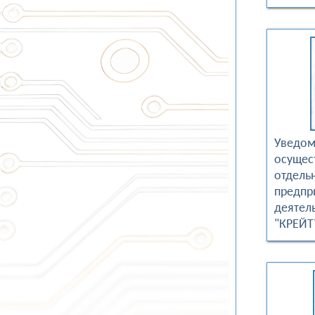
Уведом
осущес
отдель
предпр
деятел
"КРЕЙТ