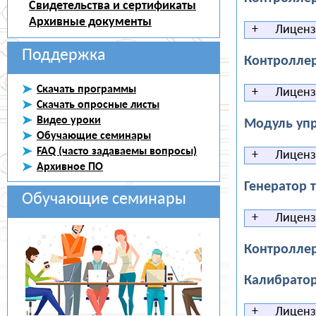
Свидетельства и сертификаты
Архивные документы
+
Лицензи
Поддержка
Контроллер
Скачать программы
+
Лицензи
Скачать опросные листы
Видео уроки
Модуль упр
Обучающие семинары
FAQ (часто задаваемы вопросы)
+
Лицензи
Архивное ПО
Генератор т
Обучающие семинары
+
Лицензи
Контроллер
Калибрато
+
Лицензи