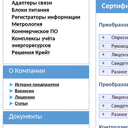
Адаптеры связи
Сертиф
Блоки питания
Регистраторы информации
Метрология
Преобразов
Коммерческое ПО
+
Опросн
Комплексы учёта
энергоресурсов
+
Руковод
Решения Крейт
+
Лицензи
+
Свидете
О Компании
+
Разное
Преобразов
История предприятия
Вакансии
+
Лицензи
Лицензии
Статьи
+
Свидете
+
Разное
Документы
Контроллер