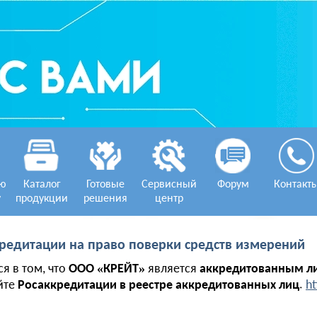
ую
Каталог
Готовые
Сервисный
Форум
Контакт
у
продукции
решения
центр
кредитации на право поверки средств измерений
я в том, что
ООО «КРЕЙТ»
является
аккредитованным л
йте
Росаккредитации в реестре аккредитованных лиц
.
ht