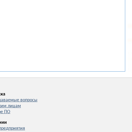
ка
даваемые вопросы
ким лицам
ое ПО
нии
предприятия