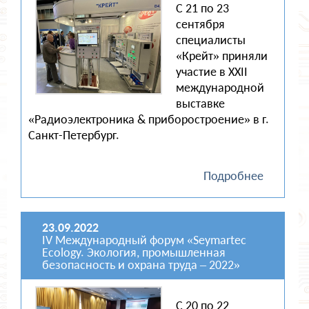
С 21 по 23
сентября
специалисты
«Крейт» приняли
участие в XXII
международной
выставке
«Радиоэлектроника & приборостроение» в г.
Санкт-Петербург.
Подробнее
23.09.2022
IV Международный форум «Seymartec
Ecology. Экология, промышленная
безопасность и охрана труда – 2022»
С 20 по 22