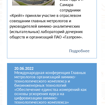
Самара
сотрудники
«Крейт» приняли участие в отраслевом
совещании главных метрологов и
руководителей химико-аналитических
(испытательных) лабораторий дочерних
обществ и организаций ПАО «Газпром».
Подробнее
20.06.2022
Международная конференция Главных
метрологов организаций химико-
технологического комплекса и
биоинженерных технологий
«Обеспечение единства измерений как
основы ускорения курса на
цифровизацию химико-
технологического комплекса»