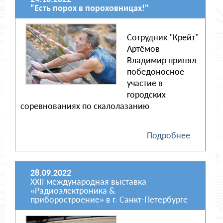
"Есть порох в пороховницах!"
Сотрудник "Крейт"
Артёмов
Владимир принял
победоносное
участие в
городских
соревнованиях по скалолазанию
Подробнее
28.09.2022
XXII международная выставка
«Радиоэлектроника &
приборостроение» в г. Санкт-Петербурге