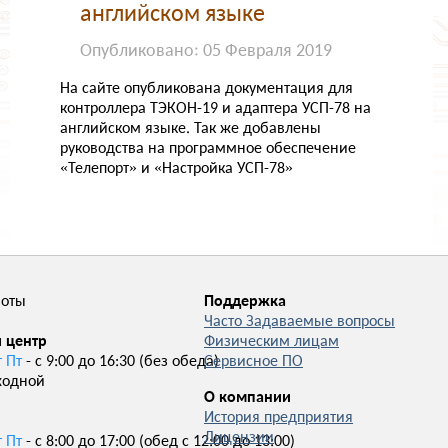
НОВОСТИ
английском языке
О КОМПАНИИ
Опубликовано: 05 Февраля 2019
На сайте опубликована документация для
контроллера ТЭКОН-19 и адаптера УСП-78 на
английском языке. Так же добавлены
руководства на программное обеспечение
«Телепорт» и «Настройка УСП-78»
боты
Поддержка
Часто Задаваемые вопросы
 центр
Физическим лицам
т Пт
- с 9:00 до 16:30 (без обеда)
Сервисное ПО
ходной
О компании
История предприятия
Лицензии
т Пт
- с 8:00 до 17:00 (обед с 12:00 до 13:00)