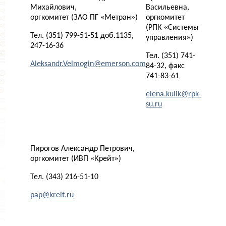
Михайлович,
Васильевна,
оргкомитет (ЗАО ПГ «Метран»)
оргкомитет
(РПК «Системы
Тел. (351) 799-51-51 доб.1135,
управления»)
247-16-36
Тел. (351) 741-
Aleksandr.Velmogin@emerson.com
84-32, факс
741-83-61
elena.kulik@rpk-
su.ru
Пирогов Александр Петрович,
оргкомитет (ИВП «Крейт»)
Тел. (343) 216-51-10
pap@kreit.ru