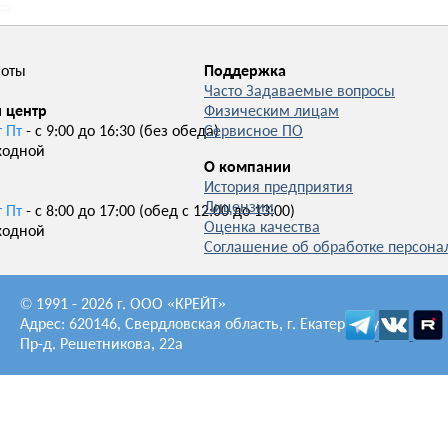
боты
Поддержка
Часто Задаваемые вопросы
 центр
Физическим лицам
т Пт
- с 9:00 до 16:30 (без обеда)
Сервисное ПО
ходной
О компании
История предприятия
Лицензии
т Пт
- с 8:00 до 17:00 (обед с 12:00 до 13:00)
Оценка качества
ходной
Соглашение об обработке персон
© 1991 - 2026 г. ООО «КРЕЙТ»
Адрес: 620146, Свердловская область, г. Екатеринбург,
Пр-д. Решетникова, 22а