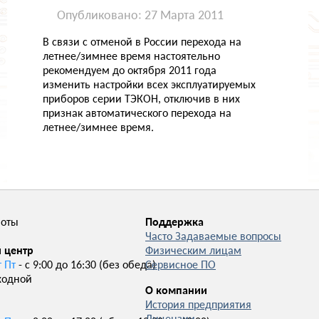
НОВОСТИ
Опубликовано: 27 Марта 2011
О КОМПАНИИ
В связи с отменой в России перехода на
летнее/зимнее время настоятельно
рекомендуем до октября 2011 года
изменить настройки всех эксплуатируемых
приборов серии ТЭКОН, отключив в них
признак автоматического перехода на
летнее/зимнее время.
боты
Поддержка
Часто Задаваемые вопросы
 центр
Физическим лицам
т Пт
- с 9:00 до 16:30 (без обеда)
Сервисное ПО
ходной
О компании
История предприятия