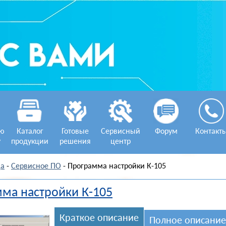
ую
Каталог
Готовые
Сервисный
Форум
Контакт
у
продукции
решения
центр
ца
-
Сервисное ПО
- Программа настройки К-105
ма настройки К-105
Краткое описание
Полное описание