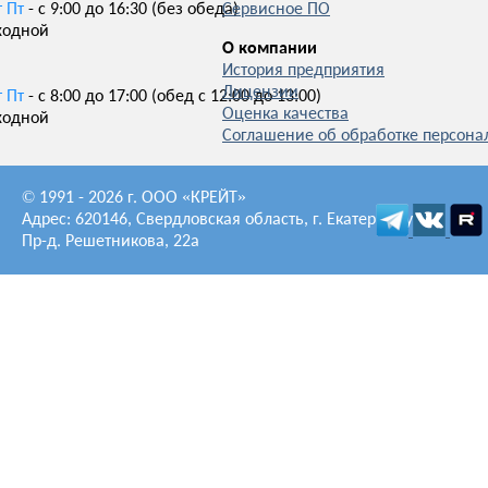
т Пт
- с 9:00 до 16:30 (без обеда)
Сервисное ПО
ходной
О компании
История предприятия
Лицензии
т Пт
- с 8:00 до 17:00 (обед с 12:00 до 13:00)
Оценка качества
ходной
Соглашение об обработке персон
© 1991 - 2026 г. ООО «КРЕЙТ»
Адрес: 620146, Свердловская область, г. Екатеринбург,
Пр-д. Решетникова, 22а